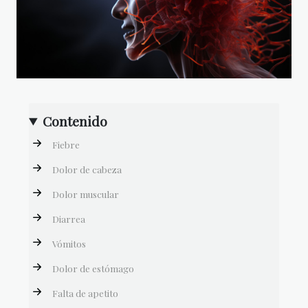
Contenido
Fiebre
Dolor de cabeza
Dolor muscular
Diarrea
Vómitos
Dolor de estómago
Falta de apetito