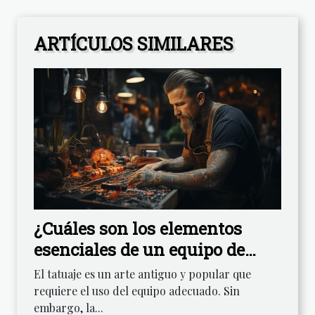
ARTÍCULOS SIMILARES
¿Cuáles son los elementos
esenciales de un equipo de
tatuaje para iniciarse en este
El tatuaje es un arte antiguo y popular que
campo?
requiere el uso del equipo adecuado. Sin
embargo, la...