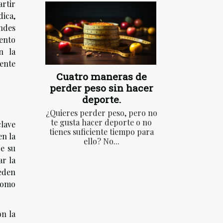
artir
dica,
ndes
iento
n la
iente
Cuatro maneras de
perder peso sin hacer
deporte.
¿Quieres perder peso, pero no
te gusta hacer deporte o no
lave
tienes suficiente tiempo para
en la
ello? No...
e su
ar la
ueden
 como
on la