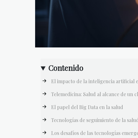
Contenido
El impacto de la inteligencia artificial 
Telemedicina: Salud al alcance de un cl
El papel del Big Data en la salud
Tecnologías de seguimiento de la salu
Los desafíos de las tecnologías emerge