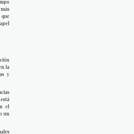
iempo
 más
o que
papel
ución
en la
as y
ncias
está
n el
n un
nales