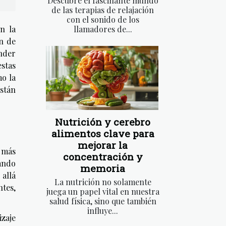
Descubre el fascinante mundo
de las terapias de relajación
con el sonido de los
llamadores de...
n la
ón de
ender
estas
o la
están
Nutrición y cerebro
alimentos clave para
mejorar la
z más
concentración y
ando
memoria
 allá
La nutrición no solamente
ntes,
juega un papel vital en nuestra
salud física, sino que también
influye...
izaje