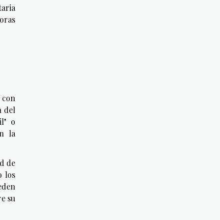
taria
joras
 con
n del
l" o
n la
ud de
o los
eden
re su