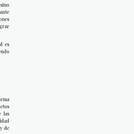
 sino
iante
iones
ograr
d es
endo
tema
etos
 las
ridad
 y de