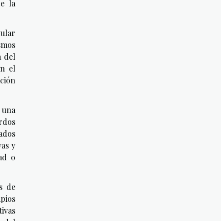
e la
dular
ismos
a del
n el
ación
n una
rdos
nados
vas y
ad o
s de
pios
tivas