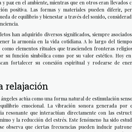
a y paz en el ambiente, mientras que en otros eran llevados
ión positiva. Las formas y materiales pueden diferir, per
ueda de equilibrio y bienestar a través del sonido, considera
nciencia.
letos han adquirido diversos significados, siempre asociados
ner la armonía en la vida cotidiana. A lo largo del tiempo
 como elementos rituales que trascienden fronteras religio
or su función simbólica como por su valor estético. Hoy en
can fortalecer su conexión espiritual y rodearse de ener
 relajación
 ángeles actúa como una forma natural de estimulación senso
 equilibrio emocional. La vibración sonora generada por e
a resonante que interactúan directamente con las estruct
ánimo y la reducción del estrés. Este fenómeno ha sido estu
se observa que ciertas frecuencias pueden inducir patrone