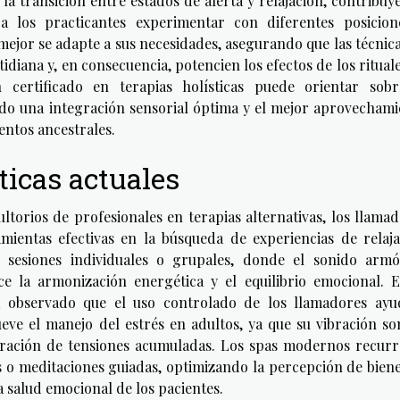
a la transición entre estados de alerta y relajación, contribu
 a los practicantes experimentar con diferentes posicion
ejor se adapte a sus necesidades, asegurando que las técnic
idiana y, en consecuencia, potencien los efectos de los ritual
n certificado en terapias holísticas puede orientar sobr
ndo una integración sensorial óptima y el mejor aprovecham
entos ancestrales.
ticas actuales
ltorios de profesionales en terapias alternativas, los llama
ientas efectivas en la búsqueda de experiencias de relaja
n sesiones individuales o grupales, donde el sonido armó
e la armonización energética y el equilibrio emocional. E
ha observado que el uso controlado de los llamadores ayu
eve el manejo del estrés en adultos, ya que su vibración s
iberación de tensiones acumuladas. Los spas modernos recur
s o meditaciones guiadas, optimizando la percepción de bien
a salud emocional de los pacientes.