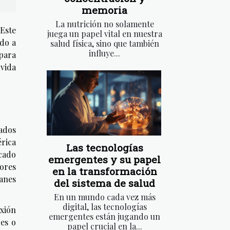
memoria
La nutrición no solamente
 Este
juega un papel vital en nuestra
ndo a
salud física, sino que también
influye...
para
vida
rados
érica
Las tecnologías
icado
emergentes y su papel
dores
en la transformación
ianes
del sistema de salud
En un mundo cada vez más
digital, las tecnologías
exión
emergentes están jugando un
res o
papel crucial en la...