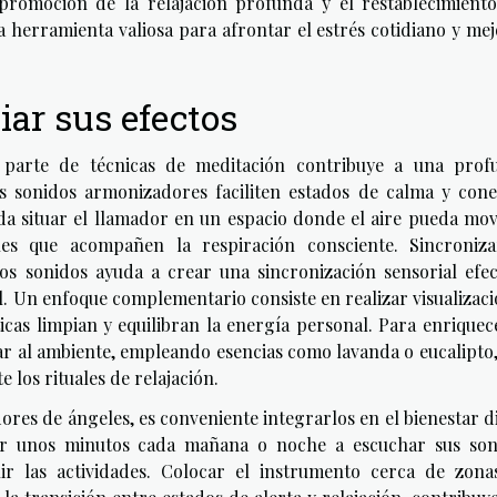
 promoción de la relajación profunda y el restablecimiento
a herramienta valiosa para afrontar el estrés cotidiano y me
iar sus efectos
parte de técnicas de meditación contribuye a una prof
os sonidos armonizadores faciliten estados de calma y cone
enda situar el llamador en un espacio donde el aire pueda mo
les que acompañen la respiración consciente. Sincroniza
os sonidos ayuda a crear una sincronización sensorial efec
al. Un enfoque complementario consiste en realizar visualizac
cas limpian y equilibran la energía personal. Para enriquec
ar al ambiente, empleando esencias como lavanda o eucalipto
 los rituales de relajación.
ores de ángeles, es conveniente integrarlos en el bienestar d
ar unos minutos cada mañana o noche a escuchar sus son
ir las actividades. Colocar el instrumento cerca de zona