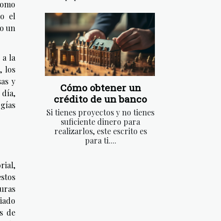
 como
o el
do un
 a la
, los
sas y
Cómo obtener un
 día,
crédito de un banco
gías
Si tienes proyectos y no tienes
suficiente dinero para
realizarlos, este escrito es
para ti....
rial,
stos
uras
diado
s de