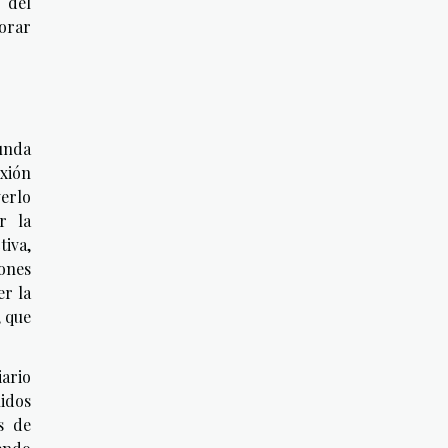
 del
jorar
unda
xión
verlo
r la
tiva,
iones
er la
, que
iario
idos
s de