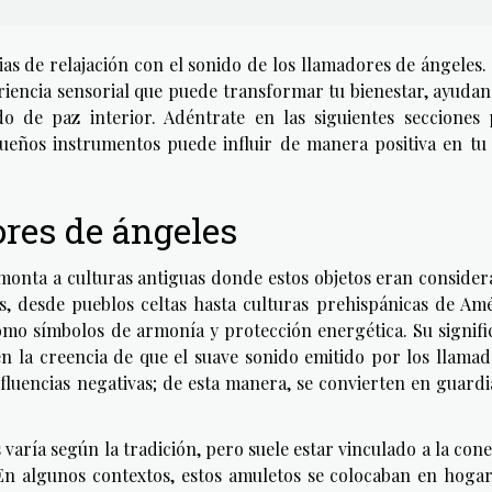
as de relajación con el sonido de los llamadores de ángeles.
eriencia sensorial que puede transformar tu bienestar, ayuda
o de paz interior. Adéntrate en las siguientes secciones 
eños instrumentos puede influir de manera positiva en tu 
ores de ángeles
emonta a culturas antiguas donde estos objetos eran conside
es, desde pueblos celtas hasta culturas prehispánicas de Am
como símbolos de armonía y protección energética. Su signif
n la creencia de que el suave sonido emitido por los llama
nfluencias negativas; de esta manera, se convierten en guard
varía según la tradición, pero suele estar vinculado a la con
. En algunos contextos, estos amuletos se colocaban en hoga