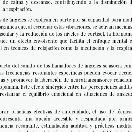
os de calma y descanso, contribuyendo a la disminución d
 la respiración.
es de ángeles se explican en parte por su capacidad para mo
ignifica que, al escuchar estas vibraciones, se activan mecan
uscular y la reducción de los niveles de cortisol, la hormon
uce un efecto envolvente que facilita el enfoque mental e
il en técnicas de relajación como la meditación y la respir
mpacto del sonido de los llamadores de ángeles se asocia co
as frecuencias resonantes específicas pueden evocar recue
ivas y promover la liberación de neurotransmisores relacio
dopamina. Este efecto sinérgico entre las percepciones auditi
restaurar el equilibrio emocional en situaciones de ansied
rar prácticas efectivas de autocuidado, el uso de técnica
epresenta una opción accesible y respaldada por princi
uencia resonante, estimulación auditiva y prácticas medita