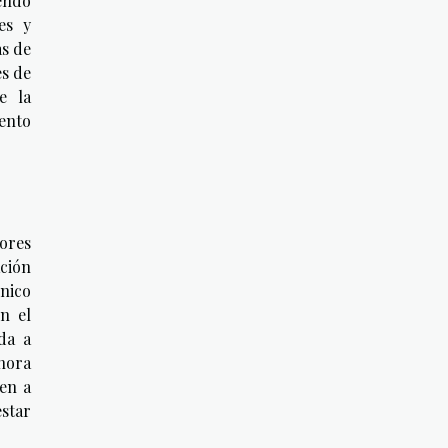
yendo
es y
as de
es de
e la
iento
dores
ción
nico
n el
da a
onora
ren a
estar