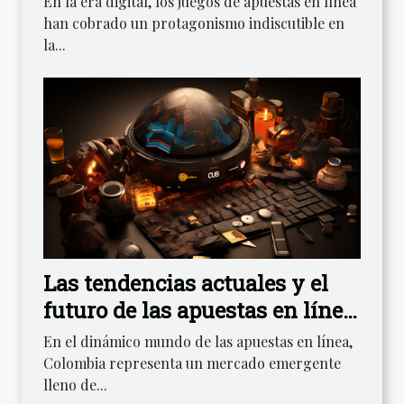
En la era digital, los juegos de apuestas en línea
han cobrado un protagonismo indiscutible en
la...
Las tendencias actuales y el
futuro de las apuestas en línea
con la moneda local en
En el dinámico mundo de las apuestas en línea,
Colombia
Colombia representa un mercado emergente
lleno de...